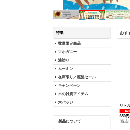
特集
おす
数量限定商品
マホガニー
漆塗り
ムーミン
在庫限り／廃盤セール
キャンペーン
木の雑貨アイテム
木バッジ
リトル
650円
製品について
(
税込
: