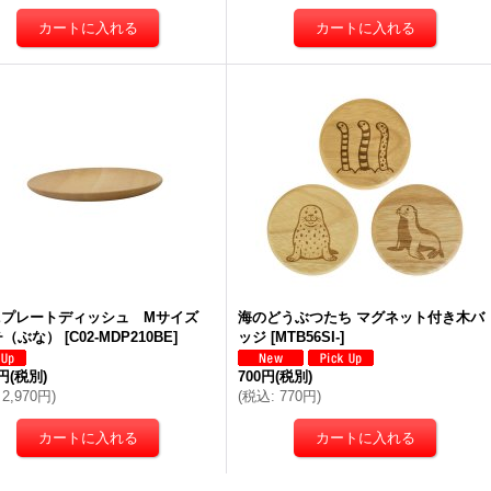
TEプレートディッシュ Mサイズ
海のどうぶつたち マグネット付き木バ
チ（ぶな）
[
C02-MDP210BE
]
ッジ
[
MTB56SI-
]
0円
(税別)
700円
(税別)
2,970円
)
(
税込
:
770円
)