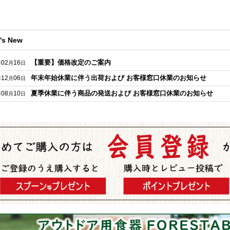
's New
【重要】価格改定のご案内
02
16
年
月
日
年末年始休業に伴う出荷および お客様窓口休業のお知らせ
12
06
年
月
日
夏季休業に伴う商品の発送および お客様窓口休業のお知らせ
08
10
年
月
日