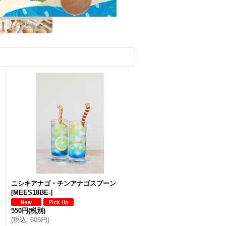
ニシキアナゴ・チンアナゴスプーン
[
MEES18BE-
]
550円
(税別)
(
税込
:
605円
)