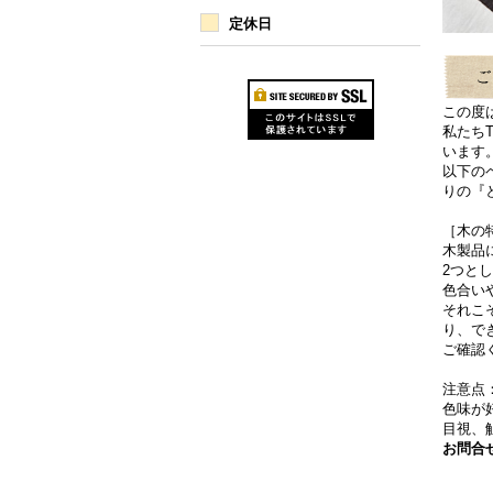
定休日
この度
私たち
います
以下の
りの『
［木の
木製品
2つと
色合い
それこ
り、で
ご確認
注意点
色味が
目視、
お問合