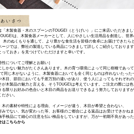
は「木製食器・木のスプーンのTOUGEI（とうげい）」にご来店いただきま
TOUGEIは、木製食器メーカーとして、人にやさしい生活用品を創造し、世
。 木のぬくもりを通して、より豊かな食生活を皆様の食卓にお届けできたら
ページでは、弊社の製造している商品につきまして詳しくご紹介しております
とっておき』を見つけていただけますと幸いです。
特性についてご理解とお願い］
にしかない魅力がたくさんあります。木の育つ環境によって同じ樹種であって
して同じ木がないように、木製食器においても全く同じものは作れないたった
や木目、節目においても千差万別の違いがあり、使う人によってもそれぞれの
そが木製品の魅力と言える、そうTOUGEIは考えています。ご注文の際には
きる限りお好みの色合いと木目の商品をお送りできるよう努力しておりますが
ください。
：木の素材や特性による理由、イメージが違う、木目が希望と合わない、
好みでない、気が変わった等、お客様のご都合による返品はお受けできかねま
触手検品にて細心の注意を払い検品をしていますが、万が一初期不良があった
せはこちらから