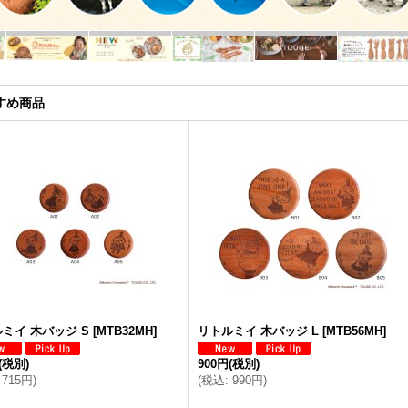
すめ商品
ミイ 木バッジ S
[
MTB32MH
]
リトルミイ 木バッジ L
[
MTB56MH
]
(税別)
900円
(税別)
715円
)
(
税込
:
990円
)