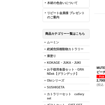
木材の色合いについて
リピート会員様 プレゼント
のご案内
商品カテゴリー一覧はこちら
ムーミン
絶滅危惧種動物カトラリー
漆塗り
KOKAGE・JUKA・JUKI
MU
お子様用食器セット・GRA
ビー
NDek【グランデック】
Obiシリーズ
2,70
(
税込
:
SUSHIGETA
カトラリーセット cutlery
set