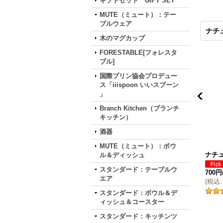
ギフトセット GIFT SET
MUTE（ミュート）：テー
ブルウェア
ナチ
木のマグカップ
FORESTABLE[フォレスタ
ブル]
国際プリン協会プロデュー
ス「iiispoon いいスプーン
」
Branch Kitchen（ブランチ
キッチン）
酒器
MUTE（ミュート）：ボウ
スプーン
ナチュレフォークマドラー
ナチ
ル＆ディッシュ
480円
～
550円
(税別)
スタンダード：テーブルウ
(
税込
:
528円
～
605円
)
700円
エア
(
税込
:
1
件
スタンダード：ボウル＆デ
件
ィッシュ＆コースター
スタンダード：キッチンツ