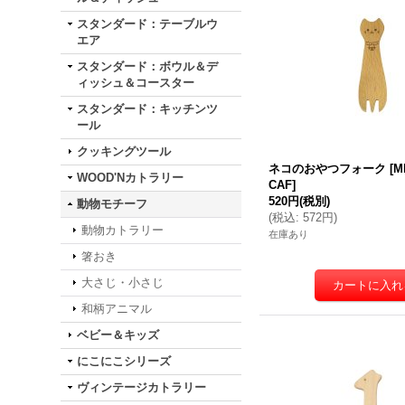
スタンダード：テーブルウ
エア
スタンダード：ボウル＆デ
ィッシュ＆コースター
スタンダード：キッチンツ
ール
クッキングツール
ネコのおやつフォーク
[
M
WOOD'Nカトラリー
CAF
]
520円
(税別)
動物モチーフ
(
税込
:
572円
)
動物カトラリー
在庫あり
箸おき
大さじ・小さじ
和柄アニマル
ベビー＆キッズ
にこにこシリーズ
ヴィンテージカトラリー