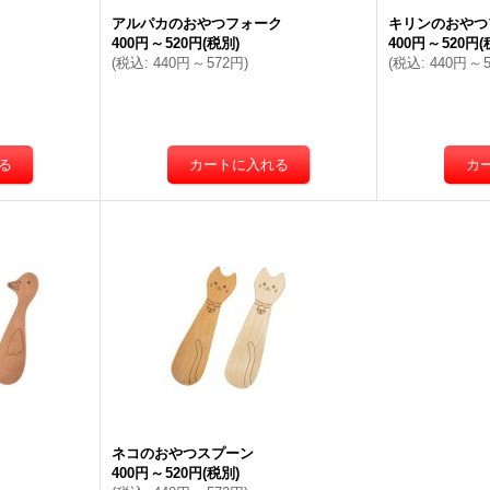
アルパカのおやつフォーク
キリンのおやつ
400円
～
520円
(税別)
400円
～
520円
(
(
税込
:
440円
～
572円
)
(
税込
:
440円
～
ネコのおやつスプーン
400円
～
520円
(税別)