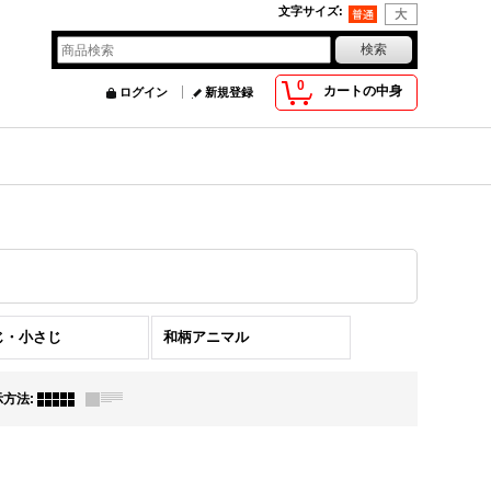
文字サイズ
:
0
カートの中身
ログイン
新規登録
じ・小さじ
和柄アニマル
示方法
: