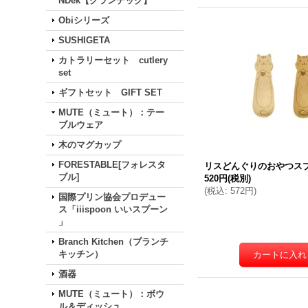
NDek【グランデック】
Obiシリーズ
SUSHIGETA
カトラリーセット cutlery
set
ギフトセット GIFT SET
MUTE（ミュート）：テー
ブルウェア
木のマグカップ
FORESTABLE[フォレスタ
リスどんぐりのおやつス
ブル]
520円
(税別)
(
税込
:
572円
)
国際プリン協会プロデュー
ス「iiispoon いいスプーン
」
Branch Kitchen（ブランチ
キッチン）
酒器
MUTE（ミュート）：ボウ
ル＆ディッシュ