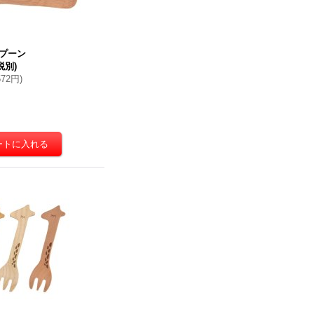
プーン
税別)
572円
)