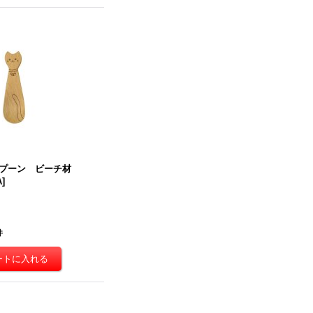
プーン ビーチ材
A
]
件