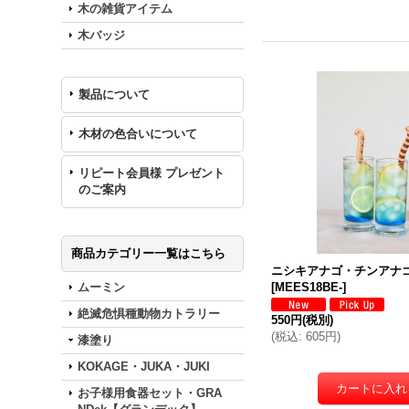
木の雑貨アイテム
木バッジ
製品について
木材の色合いについて
リピート会員様 プレゼント
のご案内
商品カテゴリー一覧はこちら
ニシキアナゴ・チンアナ
ムーミン
[
MEES18BE-
]
絶滅危惧種動物カトラリー
550円
(税別)
(
税込
:
605円
)
漆塗り
KOKAGE・JUKA・JUKI
お子様用食器セット・GRA