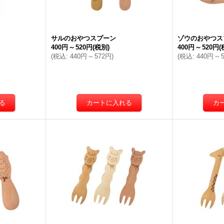
サルのおやつスプーン
ゾウのおやつス
400円
～
520円
(税別)
400円
～
520円
(
(
税込
:
440円
～
572円
)
(
税込
:
440円
～