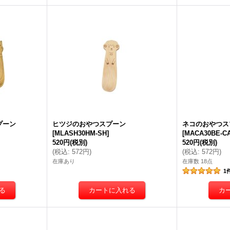
プーン
ヒツジのおやつスプーン
ネコのおやつス
[
MLASH30HM-SH
]
[
MACA30BE-C
520円
(税別)
520円
(税別)
(
税込
:
572円
)
(
税込
:
572円
)
在庫あり
在庫数 18点
1