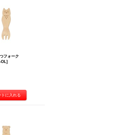
つフォーク
-OL
]