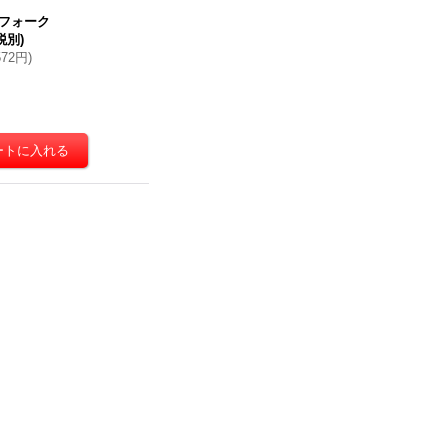
フォーク
税別)
572円
)