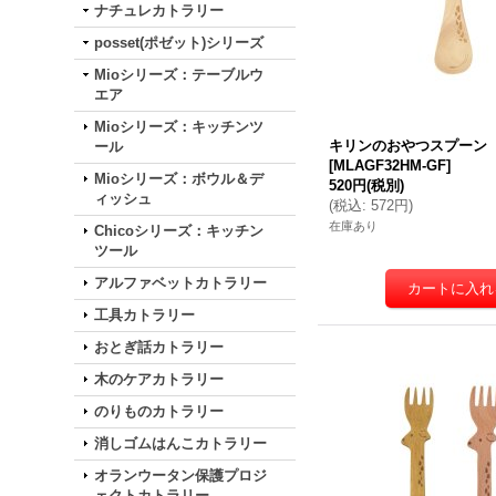
ナチュレカトラリー
posset(ポゼット)シリーズ
Mioシリーズ：テーブルウ
エア
Mioシリーズ：キッチンツ
キリンのおやつスプーン
ール
[
MLAGF32HM-GF
]
Mioシリーズ：ボウル＆デ
520円
(税別)
ィッシュ
(
税込
:
572円
)
在庫あり
Chicoシリーズ：キッチン
ツール
アルファベットカトラリー
工具カトラリー
おとぎ話カトラリー
木のケアカトラリー
のりものカトラリー
消しゴムはんこカトラリー
オランウータン保護プロジ
ェクトカトラリー