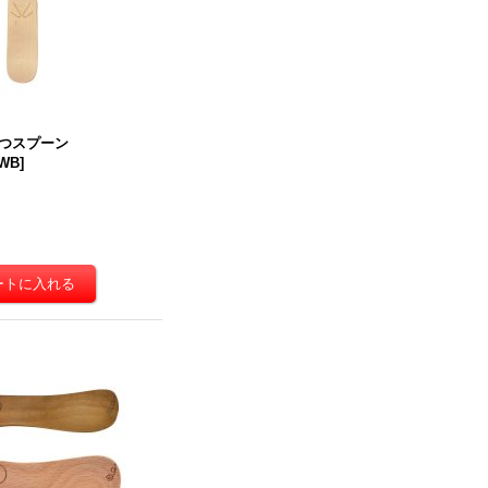
つスプーン
-WB
]