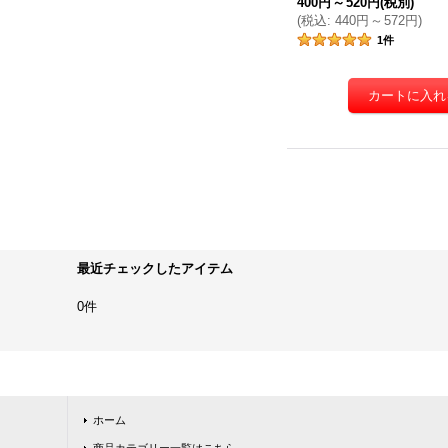
400円
～
520円
(税別)
(
税込
:
440円
～
572円
)
1
件
最近チェックしたアイテム
0件
ホーム