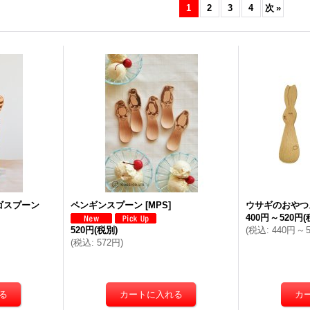
1
2
3
4
次
»
ゴスプーン
ペンギンスプーン
[
MPS
]
ウサギのおやつ
400円
～
520円
(
520円
(税別)
(
税込
:
440円
～
(
税込
:
572円
)