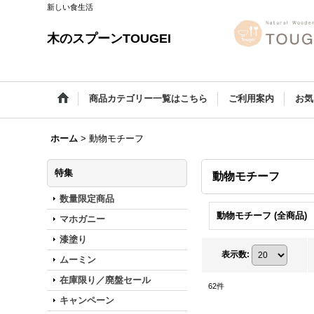
新しい食生活
木のスプーンTOUGEI
商品カテゴリー一覧はこちら
ご利用案内
お気
ホーム
>
動物モチーフ
特集
動物モチーフ
数量限定商品
動物モチーフ (全商品)
マホガニー
漆塗り
表示数
:
ムーミン
在庫限り／廃盤セール
62
件
キャンペーン