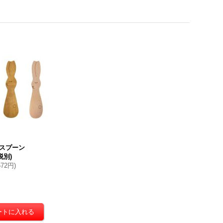
スプーン
税別)
572円
)