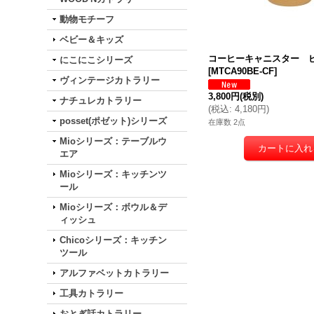
動物モチーフ
ベビー＆キッズ
コーヒーキャニスター 
にこにこシリーズ
[
MTCA90BE-CF
]
ヴィンテージカトラリー
3,800円
(税別)
ナチュレカトラリー
(
税込
:
4,180円
)
posset(ポゼット)シリーズ
在庫数 2点
Mioシリーズ：テーブルウ
エア
Mioシリーズ：キッチンツ
ール
Mioシリーズ：ボウル＆デ
ィッシュ
Chicoシリーズ：キッチン
ツール
アルファベットカトラリー
工具カトラリー
おとぎ話カトラリー