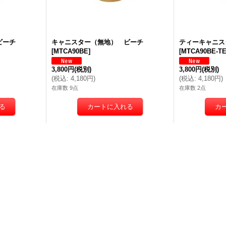
ビーチ
キャニスター（無地） ビーチ
ティーキャニス
[
MTCA90BE
]
[
MTCA90BE-T
3,800円
(税別)
3,800円
(税別)
(
税込
:
4,180円
)
(
税込
:
4,180円
)
在庫数 9点
在庫数 2点