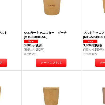
ソルト
シュガーキャニスター ビーチ
ソルトキャニス
[
MTCA90BE-SG
]
[
MTCA90BE-S
3,800円
(税別)
3,800円
(税別)
(
税込
:
4,180円
)
(
税込
:
4,180円
)
在庫数 2点
在庫数 10点