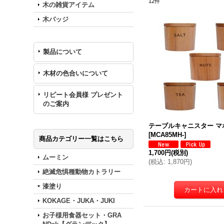
12
件
木の雑貨アイテム
木バッジ
製品について
木材の色合いについて
リピート会員様 プレゼント
のご案内
テーブルキャニスター マ
[
MCA85MH-
]
商品カテゴリー一覧はこちら
1,700円
(税別)
ムーミン
(
税込
:
1,870円
)
絶滅危惧種動物カトラリー
漆塗り
KOKAGE・JUKA・JUKI
お子様用食器セット・GRA