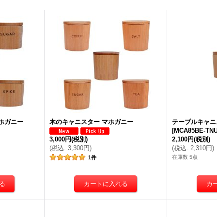
ホガニー
木のキャニスター マホガニー
テーブルキャニ
[
MCA85BE-TN
3,000円
(税別)
2,100円
(税別)
(
税込
:
3,300円
)
(
税込
:
2,310円
)
在庫数 5点
1
件