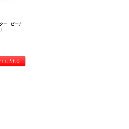
ター ビーチ
E
]