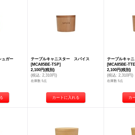
シュガー
テーブルキャニスター スパイス
テーブルキャニ
[
MCA85BE-TSP
]
[
MCA85BE-TT
2,100円
(税別)
2,100円
(税別)
(
税込
:
2,310円
)
(
税込
:
2,310円
)
在庫数 5点
在庫数 5点