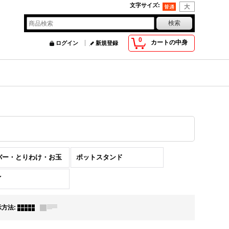
文字サイズ
:
0
カートの中身
ログイン
新規登録
バー・とりわけ・お玉
ポットスタンド
イ
示方法
: