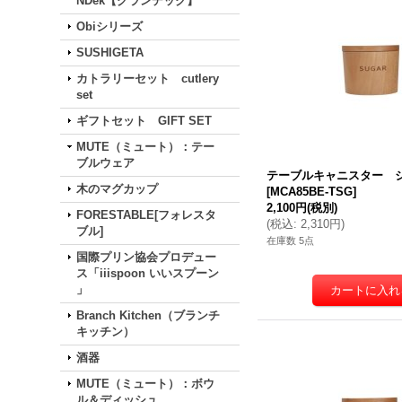
NDek【グランデック】
Obiシリーズ
SUSHIGETA
カトラリーセット cutlery
set
ギフトセット GIFT SET
MUTE（ミュート）：テー
ブルウェア
テーブルキャニスター 
木のマグカップ
[
MCA85BE-TSG
]
2,100円
(税別)
FORESTABLE[フォレスタ
(
税込
:
2,310円
)
ブル]
在庫数 5点
国際プリン協会プロデュー
ス「iiispoon いいスプーン
」
Branch Kitchen（ブランチ
キッチン）
酒器
MUTE（ミュート）：ボウ
ル＆ディッシュ