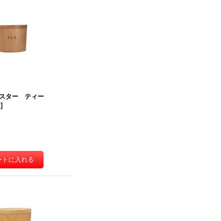
スター ティー
E
]