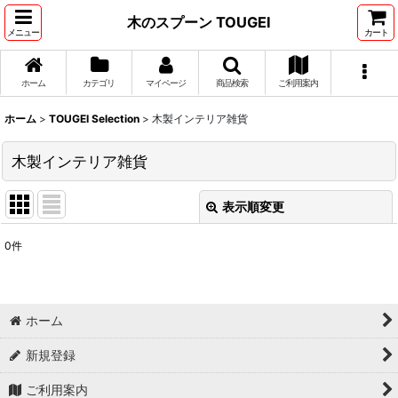
木のスプーン TOUGEI
メニュー
カート
ホーム
カテゴリ
マイページ
商品検索
ご利用案内
ホーム
>
TOUGEI Selection
>
木製インテリア雑貨
木製インテリア雑貨
表示順変更
閉じる
0
件
表示数
:
在庫あり
ホーム
並び順
:
新規登録
絞り込む
ご利用案内