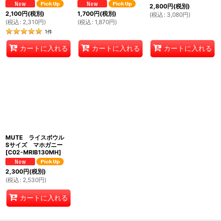
2,800
円
(税別)
2,100
円
(税別)
1,700
円
(税別)
(
税込
:
3,080
円
)
(
税込
:
2,310
円
)
(
税込
:
1,870
円
)
1
件
カートに入れる
カートに入れる
カートに入れる
MUTE ライスボウル
Sサイズ マホガニー
[
C02-MRIB130MH
]
2,300
円
(税別)
(
税込
:
2,530
円
)
カートに入れる