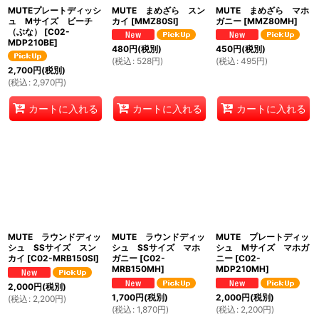
絞り込む
MUTEプレートディッシ
MUTE まめざら スン
MUTE まめざら マホ
ュ Mサイズ ビーチ
カイ
[
MMZ80SI
]
ガニー
[
MMZ80MH
]
（ぶな）
[
C02-
MDP210BE
]
480
円
(税別)
450
円
(税別)
(
税込
:
528
円
)
(
税込
:
495
円
)
2,700
円
(税別)
(
税込
:
2,970
円
)
カートに入れる
カートに入れる
カートに入れる
MUTE ラウンドディッ
MUTE ラウンドディッ
MUTE プレートディッ
シュ SSサイズ スン
シュ SSサイズ マホ
シュ Mサイズ マホガ
カイ
[
C02-MRB150SI
]
ガニー
[
C02-
ニー
[
C02-
MRB150MH
]
MDP210MH
]
2,000
円
(税別)
1,700
円
(税別)
2,000
円
(税別)
(
税込
:
2,200
円
)
(
税込
:
1,870
円
)
(
税込
:
2,200
円
)