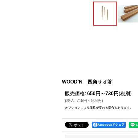
WOOD'N 四角サオ箸
販売価格
:
650円～730円
(税別)
(
税込
:
715円～803円
)
オプションにより価格が変わる場合もあります。
Facebookでシェア