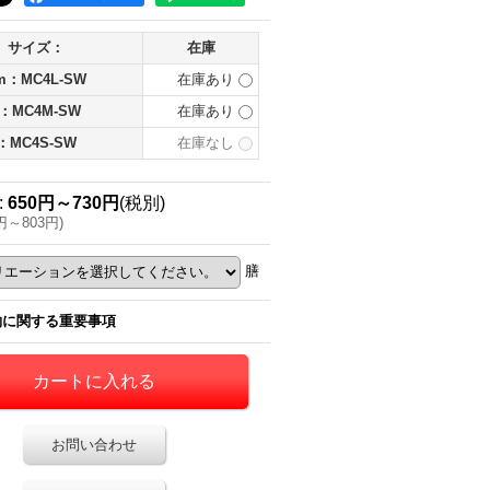
サイズ：
在庫
cm：MC4L-SW
在庫あり
：MC4M-SW
在庫あり
：MC4S-SW
在庫なし
:
650円～730円
(税別)
円～803円
)
膳
約に関する重要事項
お問い合わせ