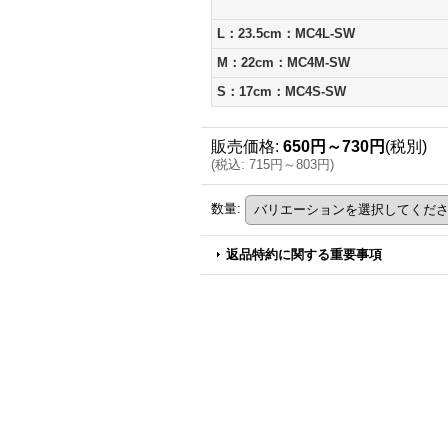
L：23.5cm：MC4L-SW
M：22cm：MC4M-SW
S：17cm：MC4S-SW
販売価格
:
650円～730円
(税別)
(
税込
:
715円～803円
)
数量
:
返品特約に関する重要事項