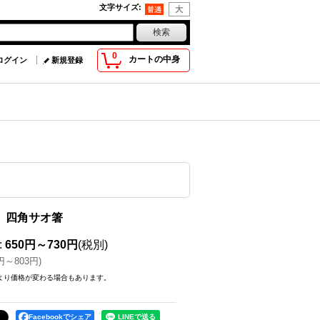
文字サイズ
:
0
カートの中身
ログイン
新規登録
N 四角サオ箸
:
650円～730円
(税別)
円～803円
)
より価格が変わる場合もあります。
Facebookでシェア