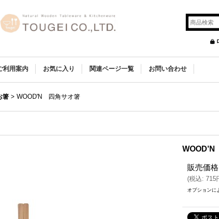
ご利用案内
お気に入り
関連ページ一覧
お問い合わせ
お箸
>
WOOD'N 四角サオ箸
WOOD'
販売価格
(
税込
:
715
オプションに