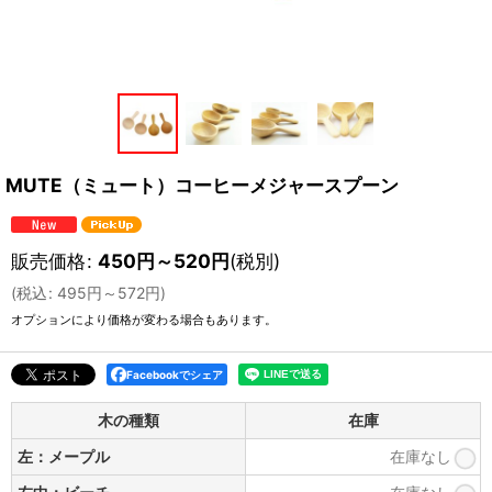
MUTE（ミュート）コーヒーメジャースプーン
販売価格
:
450
円
～520
円
(税別)
(
税込
:
495
円
～572
円
)
オプションにより価格が変わる場合もあります。
Facebookでシェア
木の種類
在庫
左：メープル
在庫なし