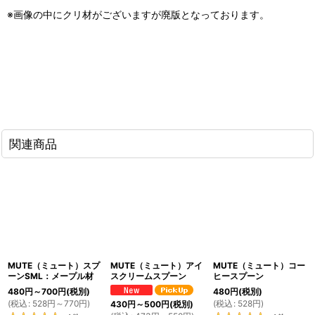
※画像の中にクリ材がございますが廃版となっております。
関連商品
MUTE（ミュート）スプ
MUTE（ミュート）アイ
MUTE（ミュート）コー
ーンSML：メープル材
スクリームスプーン
ヒースプーン
480
円
～700
円
(税別)
480
円
(税別)
(
税込
:
528
円
～770
円
)
(
税込
:
528
円
)
430
円
～500
円
(税別)