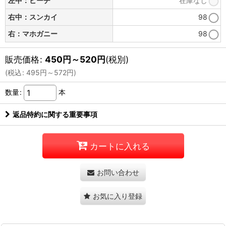
左中：ビーチ
在庫なし
右中：スンカイ
98
右：マホガニー
98
販売価格
:
450
円
～520
円
(税別)
(
税込
:
495
円
～572
円
)
数量
:
本
返品特約に関する重要事項
カートに入れる
お問い合わせ
お気に入り登録