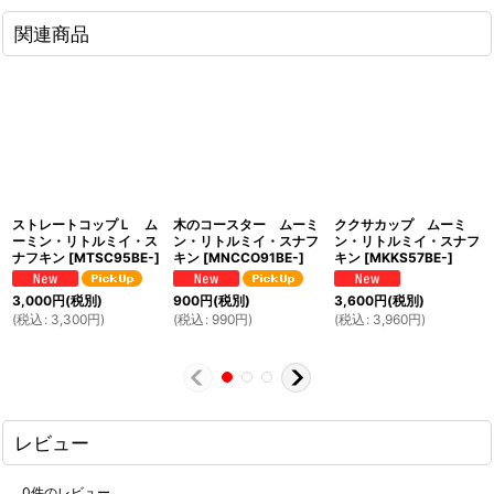
関連商品
ストレートコップＬ ム
木のコースター ムーミ
ククサカップ ムーミ
ーミン・リトルミイ・ス
ン・リトルミイ・スナフ
ン・リトルミイ・スナフ
ナフキン
[
MTSC95BE-
]
キン
[
MNCCO91BE-
]
キン
[
MKKS57BE-
]
3,000
円
(税別)
900
円
(税別)
3,600
円
(税別)
(
税込
:
3,300
円
)
(
税込
:
990
円
)
(
税込
:
3,960
円
)
レビュー
0
件のレビュー