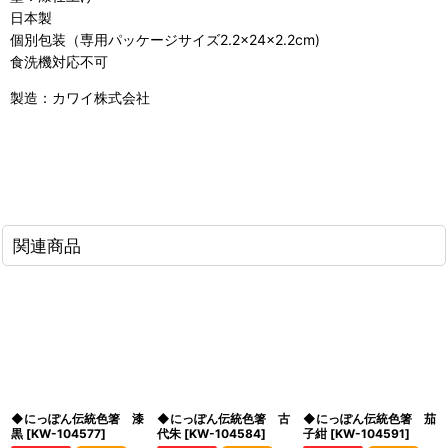
日本製
個別包装（専用パッケージサイズ2.2×24×2.2cm)
食洗機対応不可
製造：カワイ株式会社
関連商品
◆にっぽん伝統色箸 漆
◆にっぽん伝統色箸 古
◆にっぽん伝統色箸 茄
黒
[
KW-104577
]
代朱
[
KW-104584
]
子紺
[
KW-104591
]