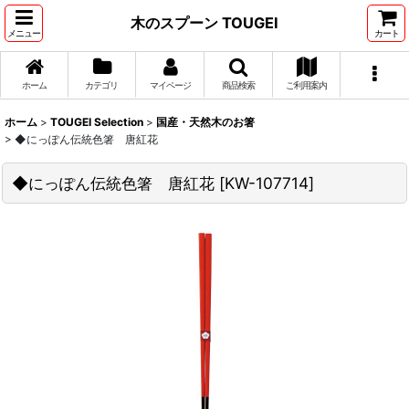
木のスプーン TOUGEI
メニュー
カート
ホーム
カテゴリ
マイページ
商品検索
ご利用案内
ホーム
>
TOUGEI Selection
>
国産・天然木のお箸
>
◆にっぽん伝統色箸 唐紅花
◆にっぽん伝統色箸 唐紅花
[
KW-107714
]