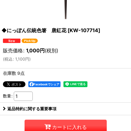
◆にっぽん伝統色箸 唐紅花
[
KW-107714
]
販売価格
:
1,000
円
(税別)
(
税込
:
1,100
円
)
在庫数 9点
Facebookでシェア
数量
:
返品特約に関する重要事項
カートに入れる