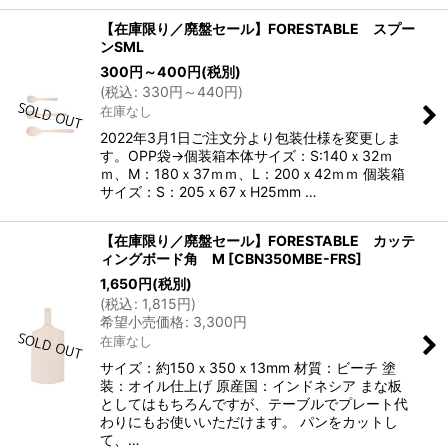
【在庫限り／廃盤セール】FORESTABLE スプー
ンSML
300
円
～400
円
(税別)
(
税込
:
330
円
～440
円
)
在庫なし
2022年3月1日ご注文分より包装仕様を変更しま
す。OPP袋→個装箱本体サイズ：S:140ｘ32ｍ
ｍ、M：180ｘ37ｍｍ、L：200ｘ42ｍｍ 個装箱
サイズ：S：205ｘ67ｘH25mm …
【在庫限り／廃盤セール】FORESTABLE カッテ
ィングボード角 M
[
CBN350MBE-FRS
]
1,650
円
(税別)
(
税込
:
1,815
円
)
希望小売価格
:
3,300
円
在庫なし
サイズ：約150ｘ350ｘ13mm 材質：ビーチ 塗
装：オイル仕上げ 原産国：インドネシア まな板
としてはもちろんですが、テーブルでプレート代
わりにもお使いいただけます。 パンをカットし
て、…