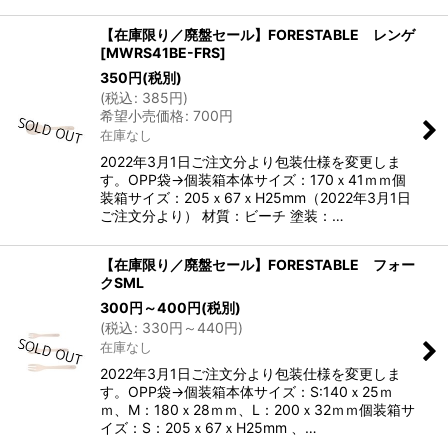
【在庫限り／廃盤セール】FORESTABLE レンゲ
[
MWRS41BE-FRS
]
350
円
(税別)
(
税込
:
385
円
)
希望小売価格
:
700
円
在庫なし
2022年3月1日ご注文分より包装仕様を変更しま
す。OPP袋→個装箱本体サイズ：170ｘ41ｍｍ個
装箱サイズ：205ｘ67ｘH25mm（2022年3月1日
ご注文分より） 材質：ビーチ 塗装：…
【在庫限り／廃盤セール】FORESTABLE フォー
クSML
300
円
～400
円
(税別)
(
税込
:
330
円
～440
円
)
在庫なし
2022年3月1日ご注文分より包装仕様を変更しま
す。OPP袋→個装箱本体サイズ：S:140ｘ25ｍ
ｍ、M：180ｘ28ｍｍ、L：200ｘ32ｍｍ個装箱サ
イズ：S：205ｘ67ｘH25mm 、…