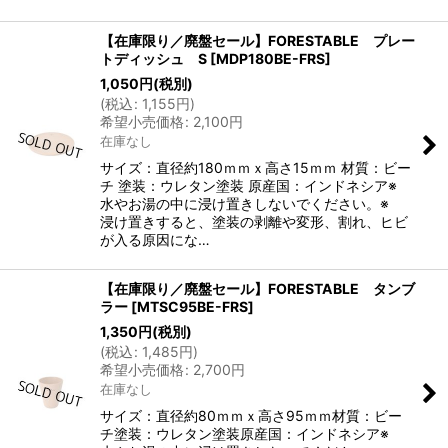
【在庫限り／廃盤セール】FORESTABLE プレー
トディッシュ S
[
MDP180BE-FRS
]
1,050
円
(税別)
(
税込
:
1,155
円
)
希望小売価格
:
2,100
円
在庫なし
サイズ：直径約180ｍｍｘ高さ15ｍｍ 材質：ビー
チ 塗装：ウレタン塗装 原産国：インドネシア※
水やお湯の中に浸け置きしないでください。※
浸け置きすると、塗装の剥離や変形、割れ、ヒビ
が入る原因にな…
【在庫限り／廃盤セール】FORESTABLE タンブ
ラー
[
MTSC95BE-FRS
]
1,350
円
(税別)
(
税込
:
1,485
円
)
希望小売価格
:
2,700
円
在庫なし
サイズ：直径約80ｍｍｘ高さ95ｍｍ材質：ビー
チ塗装：ウレタン塗装原産国：インドネシア※