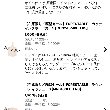
オイル仕上げ 原産国：インドネシア コンパクト
に収納しやすいクロス型の鍋敷き ※ 水やお湯の
中に浸け置きしないでく…
【在庫限り／廃盤セール】FORESTABLE カッテ
ィングボード角 S
[
CBN245MBE-FRS
]
1,000
円
(税別)
(
税込
:
1,100
円
)
希望小売価格
:
2,000
円
在庫なし
サイズ：約140ｘ245ｘ13mm 材質：ビーチ 塗
装：オイル仕上げ 原産国：インドネシアまな板と
してはもちろんですが、テーブルでプレート代わ
りにもお使いいただけます。 パンをカットして、
そのまま横に…
【在庫限り／廃盤セール】FORESTABLE ラウン
ドディッシュ S
[
MRB180BE-FRS
]
1,500
円
(税別)
(
税込
:
1,650
円
)
希望小売価格
:
3,000
円
在庫なし