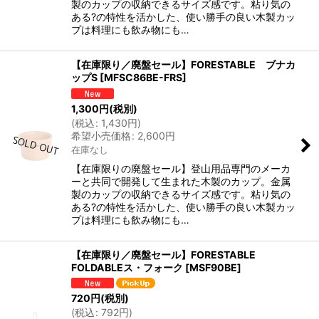
製のカップの収納できるサイズ感です。粘り気の
ある?の特性を活かした、使い勝手の良い木製カッ
プは料理にも飲み物にも…
【在庫限り／廃盤セール】FORESTABLE ブナカ
ップS
[
MFSC86BE-FRS
]
1,300
円
(税別)
(
税込
:
1,430
円
)
希望小売価格
:
2,600
円
在庫なし
【在庫限りの廃盤セール】登山用品専門のメーカ
ーと共同で開発して生まれた木製のカップ。金属
製のカップの収納できるサイズ感です。粘り気の
ある?の特性を活かした、使い勝手の良い木製カッ
プは料理にも飲み物にも…
【在庫限り／廃盤セール】FORESTABLE
FOLDABLEス・フォーク
[
MSF90BE
]
720
円
(税別)
(
税込
:
792
円
)