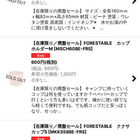
在庫なし
【在庫限りの廃盤セール】 サイズ：全長160ｍｍ
ｘ幅82ｍｍ×高さ65mm 材質：ビーチ 塗装：ウレ
タン塗装 原産国：インドネシア※ 水やお湯の中
に浸け置きしないでください。※ …
【在庫限り／廃盤セール】FORESTABLE カップ
ホルダーM
[
MSCH60BE-FRS
]
600
円
(税別)
(
税込
:
660
円
)
希望小売価格
:
1,200
円
在庫なし
【在庫限りの廃盤セール】 キャンプに持っていく
コップは何を使っていますか？ペーパーカップで
行くという方も多いはずです。確かに使い捨てな
ら軽くて便利ですね。でも紙コップだと安っぽく
なり、せっか…
【在庫限り／廃盤セール】FORESTABLE ククサ
カップS
[
MKKS58BE-FRS
]