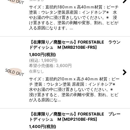
サイズ：直径約180ｍｍｘ高40ｍｍ材質：ビーチ
塗装：ウレタン塗装原産国：インドネシア※ 水
やお湯の中に浸け置きしないでください。※ 浸
け置きすると、塗装の剥離や変形、割れ、ヒビが
入る原因になります。…
【在庫限り／廃盤セール】FORESTABLE ラウン
ドディッシュ M
[
MRB210BE-FRS
]
1,800
円
(税別)
(
税込
:
1,980
円
)
希望小売価格
:
3,600
円
在庫なし
サイズ：直径約210ｍｍｘ高さ40ｍｍ 材質：ビー
チ 塗装：ウレタン塗装 原産国：インドネシア※
水やお湯の中に浸け置きしないでください。※
浸け置きすると、塗装の剥離や変形、割れ、ヒビ
が入る原因にな…
【在庫限り／廃盤セール】FORESTABLE プレー
トディッシュ M
[
MDP210BE-FRS
]
1,400
円
(税別)