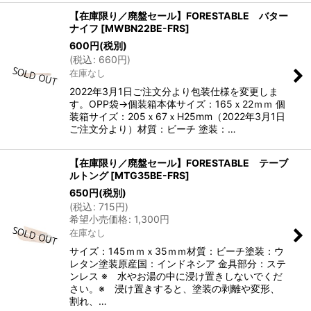
【在庫限り／廃盤セール】FORESTABLE バター
ナイフ
[
MWBN22BE-FRS
]
600
円
(税別)
(
税込
:
660
円
)
在庫なし
2022年3月1日ご注文分より包装仕様を変更しま
す。OPP袋→個装箱本体サイズ：165ｘ22ｍｍ 個
装箱サイズ：205ｘ67ｘH25mm（2022年3月1日
ご注文分より）材質：ビーチ 塗装：…
【在庫限り／廃盤セール】FORESTABLE テーブ
ルトング
[
MTG35BE-FRS
]
650
円
(税別)
(
税込
:
715
円
)
希望小売価格
:
1,300
円
在庫なし
サイズ：145ｍｍｘ35ｍｍ材質：ビーチ塗装：ウ
レタン塗装原産国：インドネシア 金具部分：ステ
ンレス ※ 水やお湯の中に浸け置きしないでくだ
さい。※ 浸け置きすると、塗装の剥離や変形、
割れ、…