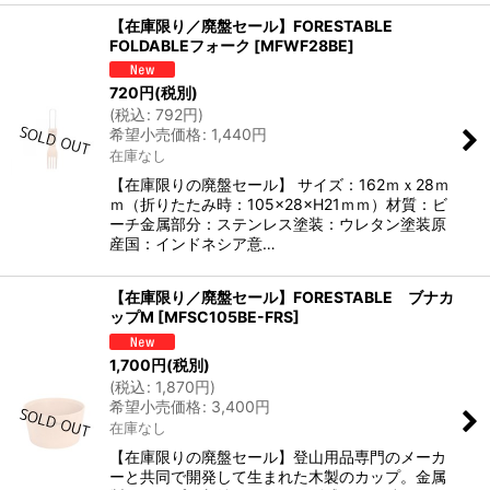
【在庫限り／廃盤セール】FORESTABLE
FOLDABLEフォーク
[
MFWF28BE
]
720
円
(税別)
(
税込
:
792
円
)
希望小売価格
:
1,440
円
在庫なし
【在庫限りの廃盤セール】 サイズ：162ｍｘ28ｍ
ｍ（折りたたみ時：105×28×H21ｍｍ）材質：ビ
ーチ金属部分：ステンレス塗装：ウレタン塗装原
産国：インドネシア意…
【在庫限り／廃盤セール】FORESTABLE ブナカ
ップM
[
MFSC105BE-FRS
]
1,700
円
(税別)
(
税込
:
1,870
円
)
希望小売価格
:
3,400
円
在庫なし
【在庫限りの廃盤セール】登山用品専門のメーカ
ーと共同で開発して生まれた木製のカップ。金属