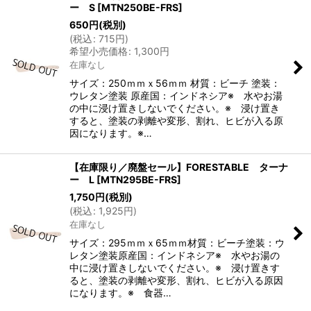
ー S
[
MTN250BE-FRS
]
650
円
(税別)
(
税込
:
715
円
)
希望小売価格
:
1,300
円
在庫なし
サイズ：250ｍｍｘ56ｍｍ 材質：ビーチ 塗装：
ウレタン塗装 原産国：インドネシア※ 水やお湯
の中に浸け置きしないでください。※ 浸け置き
すると、塗装の剥離や変形、割れ、ヒビが入る原
因になります。※…
【在庫限り／廃盤セール】FORESTABLE ターナ
ー L
[
MTN295BE-FRS
]
1,750
円
(税別)
(
税込
:
1,925
円
)
在庫なし
サイズ：295ｍｍｘ65ｍｍ材質：ビーチ塗装：ウ
レタン塗装原産国：インドネシア※ 水やお湯の
中に浸け置きしないでください。※ 浸け置きす
ると、塗装の剥離や変形、割れ、ヒビが入る原因
になります。※ 食器…