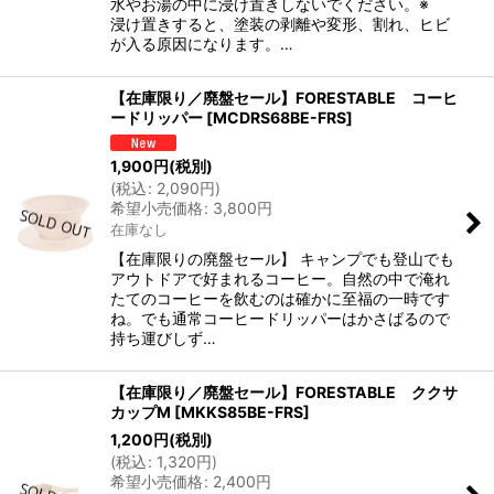
水やお湯の中に浸け置きしないでください。※
浸け置きすると、塗装の剥離や変形、割れ、ヒビ
が入る原因になります。…
【在庫限り／廃盤セール】FORESTABLE コーヒ
ードリッパー
[
MCDRS68BE-FRS
]
1,900
円
(税別)
(
税込
:
2,090
円
)
希望小売価格
:
3,800
円
在庫なし
【在庫限りの廃盤セール】 キャンプでも登山でも
アウトドアで好まれるコーヒー。自然の中で淹れ
たてのコーヒーを飲むのは確かに至福の一時です
ね。でも通常コーヒードリッパーはかさばるので
持ち運びしず…
【在庫限り／廃盤セール】FORESTABLE ククサ
カップM
[
MKKS85BE-FRS
]
1,200
円
(税別)
(
税込
:
1,320
円
)
希望小売価格
:
2,400
円