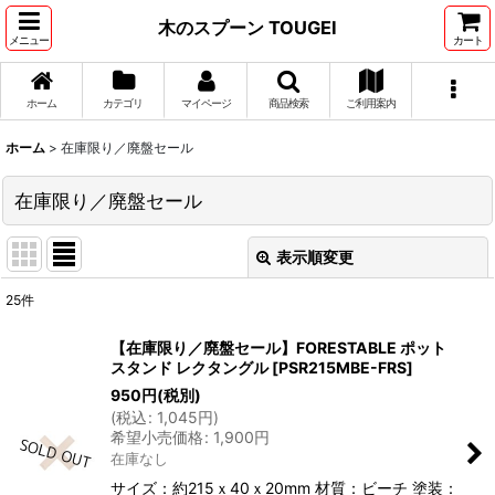
木のスプーン TOUGEI
メニュー
カート
ホーム
カテゴリ
マイページ
商品検索
ご利用案内
ホーム
>
在庫限り／廃盤セール
在庫限り／廃盤セール
表示順変更
閉じる
25
件
表示数
:
【在庫限り／廃盤セール】FORESTABLE ポット
スタンド レクタングル
[
PSR215MBE-FRS
]
在庫あり
950
円
(税別)
(
税込
:
1,045
円
)
並び順
:
希望小売価格
:
1,900
円
在庫なし
絞り込む
サイズ：約215ｘ40ｘ20mm 材質：ビーチ 塗装：