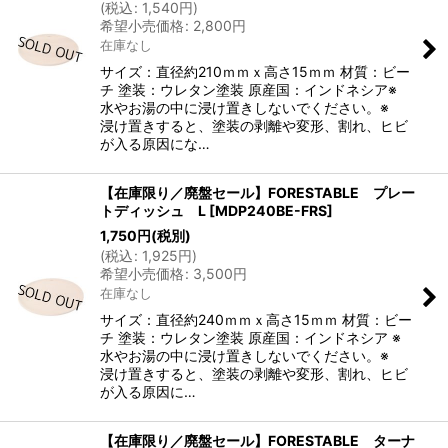
(
税込
:
1,540
円
)
希望小売価格
:
2,800
円
在庫なし
サイズ：直径約210ｍｍｘ高さ15ｍｍ 材質：ビー
チ 塗装：ウレタン塗装 原産国：インドネシア※
水やお湯の中に浸け置きしないでください。※
浸け置きすると、塗装の剥離や変形、割れ、ヒビ
が入る原因にな…
【在庫限り／廃盤セール】FORESTABLE プレー
トディッシュ L
[
MDP240BE-FRS
]
1,750
円
(税別)
(
税込
:
1,925
円
)
希望小売価格
:
3,500
円
在庫なし
サイズ：直径約240ｍｍｘ高さ15ｍｍ 材質：ビー
チ 塗装：ウレタン塗装 原産国：インドネシア ※
水やお湯の中に浸け置きしないでください。※
浸け置きすると、塗装の剥離や変形、割れ、ヒビ
が入る原因に…
【在庫限り／廃盤セール】FORESTABLE ターナ