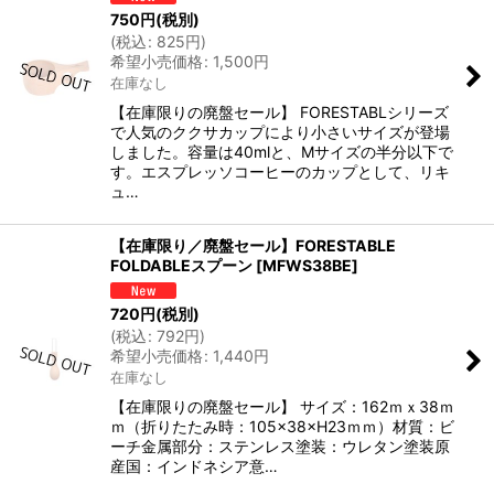
750
円
(税別)
(
税込
:
825
円
)
希望小売価格
:
1,500
円
在庫なし
【在庫限りの廃盤セール】 FORESTABLシリーズ
で人気のククサカップにより小さいサイズが登場
しました。容量は40mlと、Mサイズの半分以下で
す。エスプレッソコーヒーのカップとして、リキ
ュ…
【在庫限り／廃盤セール】FORESTABLE
FOLDABLEスプーン
[
MFWS38BE
]
720
円
(税別)
(
税込
:
792
円
)
希望小売価格
:
1,440
円
在庫なし
【在庫限りの廃盤セール】 サイズ：162ｍｘ38ｍ
ｍ（折りたたみ時：105×38×H23ｍｍ）材質：ビ
ーチ金属部分：ステンレス塗装：ウレタン塗装原
産国：インドネシア意…