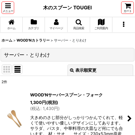
木のスプーン TOUGEI
メニュー
カート
ホーム
カテゴリ
マイページ
商品検索
ご利用案内
ホーム
>
WOOD'Nカトラリー
>
サーバー・とりわけ
サーバー・とりわけ
表示順変更
閉じる
2
件
表示数
:
WOOD'Nサーバースプーン・フォーク
在庫あり
1,300
円
(税別)
(
税込
:
1,430
円
)
並び順
:
大きめのさじ部分がしっかりつかんでくれて、軽
くて使いやすい優しいデザインにしてあります。
サラダ、パスタ、中華料理の大皿など何にでも合
絞り込む
います。 材：サオ サイズ：230x53mm原産