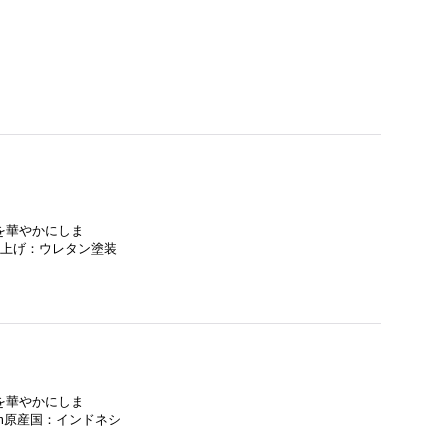
を華やかにしま
 仕上げ：ウレタン塗装
を華やかにしま
6mm原産国：インドネシ