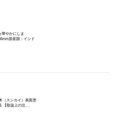
を華やかにしま
ｘ56mm原産国：インド
然木（スンカイ）表面塗
 【取扱上の注…