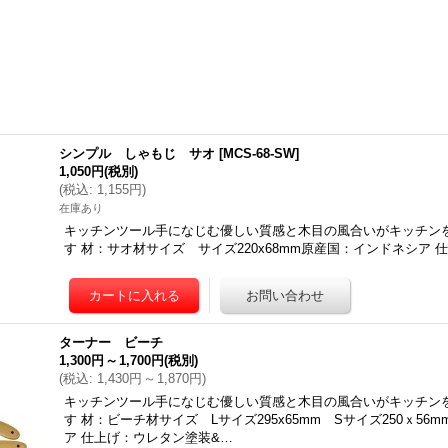
シンプル しゃもじ サオ
[
MCS-68-SW
]
1,050円
(税別)
(
税込
:
1,155円
)
在庫あり
キッチンツール手になじむ優しい質感と木目の風合いがキッチン
す 材：サオ材サイズ サイズ220x68mm原産国：インドネシア
ターナー ビーチ
1,300円
～
1,700円
(税別)
(
税込
:
1,430円
～
1,870円
)
キッチンツール手になじむ優しい質感と木目の風合いがキッチン
す 材：ビーチ材サイズ Lサイズ295x65mm Sサイズ250ｘ5
ア 仕上げ：ウレタン塗装&…