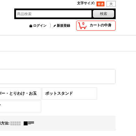
文字サイズ
:
0
カートの中身
ログイン
新規登録
バー・とりわけ・お玉
ポットスタンド
イ
示方法
: