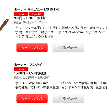
ターナー マホガニー L/S
[
MTN
]
900円
～
1,200円
(税別)
(
税込
:
990円
～
1,320円
)
キッチンツール手になじむ優しい質感と木目の風合いがキッチン
す 材：マホガニー材サイズ Lサイズ295x65mm Sサイズ250
ネシア 仕上げ：ウレタン塗…
ターナー スンカイ
1,200円
～
1,500円
(税別)
(
税込
:
1,320円
～
1,650円
)
サイズ：S約250×56mm L約295×65mm素地の種類：天
装の種類：ウレタン塗装原産国：インドネシア梱包形態：個別包装