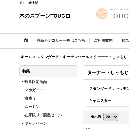
新しい食生活
木のスプーンTOUGEI
商品カテゴリー一覧はこちら
ご利用案内
お気
ホーム
>
スタンダード：キッチンツール
>
ターナー・しゃもじ
特集
ターナー・しゃもじ
数量限定商品
マホガニー
漆塗り
キャニスター
ムーミン
在庫限り／廃盤セール
表示数
:
キャンペーン