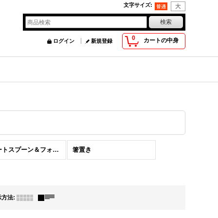
文字サイズ
:
0
カートの中身
ログイン
新規登録
デザートスプーン＆フォーク
箸置き
示方法
: