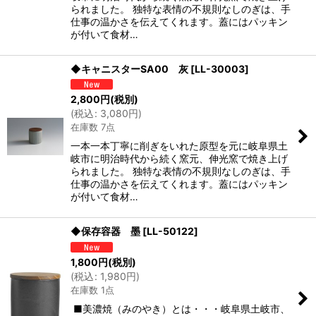
られました。 独特な表情の不規則なしのぎは、手
仕事の温かさを伝えてくれます。蓋にはパッキン
が付いて食材…
◆キャニスターSA00 灰
[
LL-30003
]
2,800
円
(税別)
(
税込
:
3,080
円
)
在庫数 7点
一本一本丁寧に削ぎをいれた原型を元に岐阜県土
岐市に明治時代から続く窯元、伸光窯で焼き上げ
られました。 独特な表情の不規則なしのぎは、手
仕事の温かさを伝えてくれます。蓋にはパッキン
が付いて食材…
◆保存容器 墨
[
LL-50122
]
1,800
円
(税別)
(
税込
:
1,980
円
)
在庫数 1点
■美濃焼（みのやき）とは・・・岐阜県土岐市、