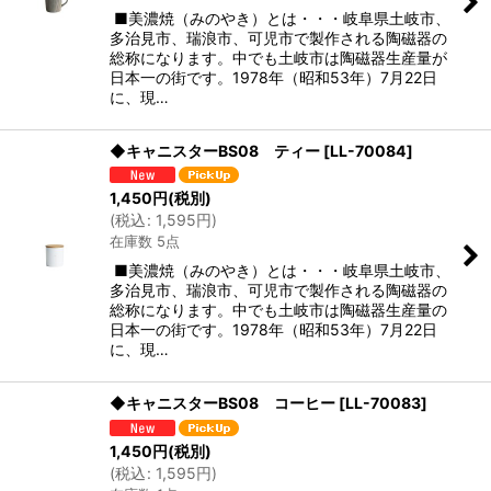
■美濃焼（みのやき）とは・・・岐阜県土岐市、
多治見市、瑞浪市、可児市で製作される陶磁器の
総称になります。中でも土岐市は陶磁器生産量が
日本一の街です。1978年（昭和53年）7月22日
に、現…
◆キャニスターBS08 ティー
[
LL-70084
]
1,450
円
(税別)
(
税込
:
1,595
円
)
在庫数 5点
■美濃焼（みのやき）とは・・・岐阜県土岐市、
多治見市、瑞浪市、可児市で製作される陶磁器の
総称になります。中でも土岐市は陶磁器生産量の
日本一の街です。1978年（昭和53年）7月22日
に、現…
◆キャニスターBS08 コーヒー
[
LL-70083
]
1,450
円
(税別)
(
税込
:
1,595
円
)