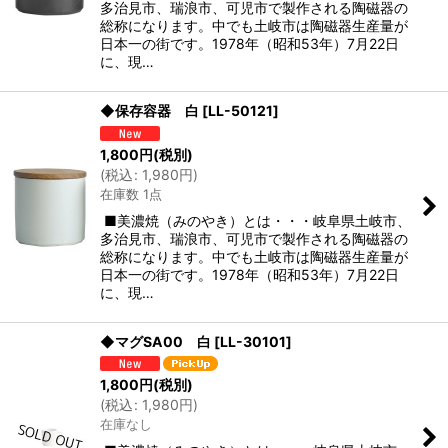
多治見市、瑞浪市、可児市で製作される陶磁器の
総称になります。中でも土岐市は陶磁器生産量が
日本一の街です。1978年（昭和53年）7月22日
に、現…
◆保存容器 白
[
LL-50121
]
1,800
円
(税別)
(
税込
:
1,980
円
)
在庫数 1点
■美濃焼（みのやき）とは・・・岐阜県土岐市、
多治見市、瑞浪市、可児市で製作される陶磁器の
総称になります。中でも土岐市は陶磁器生産量が
日本一の街です。1978年（昭和53年）7月22日
に、現…
◆マグSA00 白
[
LL-30101
]
1,800
円
(税別)
(
税込
:
1,980
円
)
在庫なし