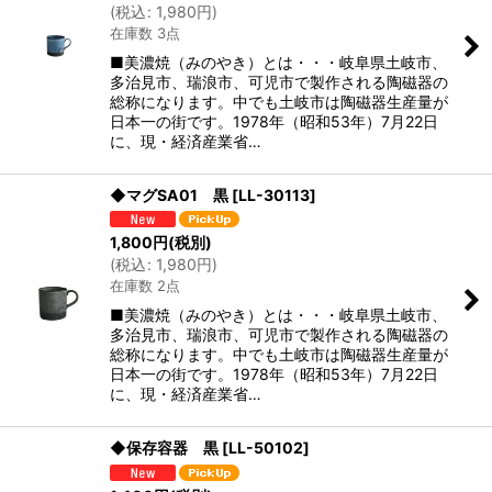
(
税込
:
1,980
円
)
在庫数 3点
■美濃焼（みのやき）とは・・・岐阜県土岐市、
多治見市、瑞浪市、可児市で製作される陶磁器の
総称になります。中でも土岐市は陶磁器生産量が
日本一の街です。1978年（昭和53年）7月22日
に、現・経済産業省…
◆マグSA01 黒
[
LL-30113
]
1,800
円
(税別)
(
税込
:
1,980
円
)
在庫数 2点
■美濃焼（みのやき）とは・・・岐阜県土岐市、
多治見市、瑞浪市、可児市で製作される陶磁器の
総称になります。中でも土岐市は陶磁器生産量が
日本一の街です。1978年（昭和53年）7月22日
に、現・経済産業省…
◆保存容器 黒
[
LL-50102
]