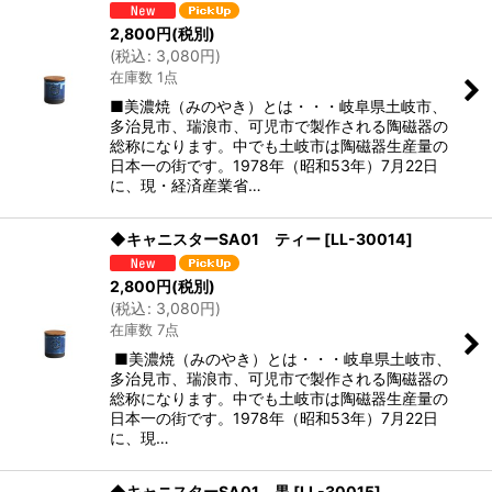
2,800
円
(税別)
(
税込
:
3,080
円
)
在庫数 1点
■美濃焼（みのやき）とは・・・岐阜県土岐市、
多治見市、瑞浪市、可児市で製作される陶磁器の
総称になります。中でも土岐市は陶磁器生産量の
日本一の街です。1978年（昭和53年）7月22日
に、現・経済産業省…
◆キャニスターSA01 ティー
[
LL-30014
]
2,800
円
(税別)
(
税込
:
3,080
円
)
在庫数 7点
■美濃焼（みのやき）とは・・・岐阜県土岐市、
多治見市、瑞浪市、可児市で製作される陶磁器の
総称になります。中でも土岐市は陶磁器生産量の
日本一の街です。1978年（昭和53年）7月22日
に、現…
◆キャニスターSA01 黒
[
LL-30015
]