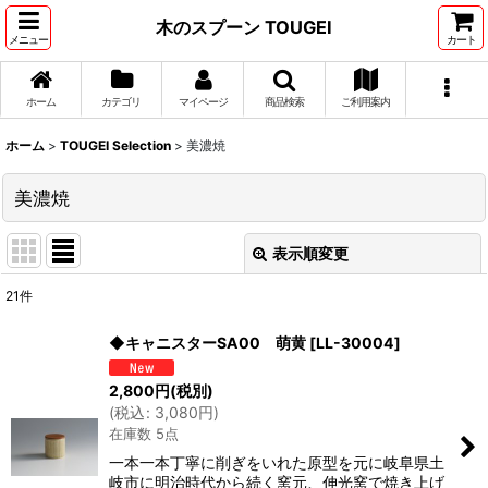
木のスプーン TOUGEI
メニュー
カート
ホーム
カテゴリ
マイページ
商品検索
ご利用案内
ホーム
>
TOUGEI Selection
>
美濃焼
美濃焼
表示順変更
閉じる
21
件
表示数
:
◆キャニスターSA00 萌黄
[
LL-30004
]
在庫あり
2,800
円
(税別)
(
税込
:
3,080
円
)
並び順
:
在庫数 5点
一本一本丁寧に削ぎをいれた原型を元に岐阜県土
絞り込む
岐市に明治時代から続く窯元、伸光窯で焼き上げ