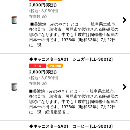
2,800
円
(税別)
(
税込
:
3,080
円
)
在庫数 8点
■美濃焼（みのやき）とは・・・岐阜県土岐市、
多治見市、瑞浪市、可児市で製作される陶磁器の
総称になります。中でも土岐市は陶磁器生産量の
日本一の街です。1978年（昭和53年）7月22日
に、現…
◆キャニスターSA01 シュガー
[
LL-30012
]
2,800
円
(税別)
(
税込
:
3,080
円
)
在庫数 6点
■美濃焼（みのやき）とは・・・岐阜県土岐市、
多治見市、瑞浪市、可児市で製作される陶磁器の
総称になります。中でも土岐市は陶磁器生産量の
日本一の街です。1978年（昭和53年）7月22日
に、現・経済産業省…
◆キャニスターSA01 コーヒー
[
LL-30013
]