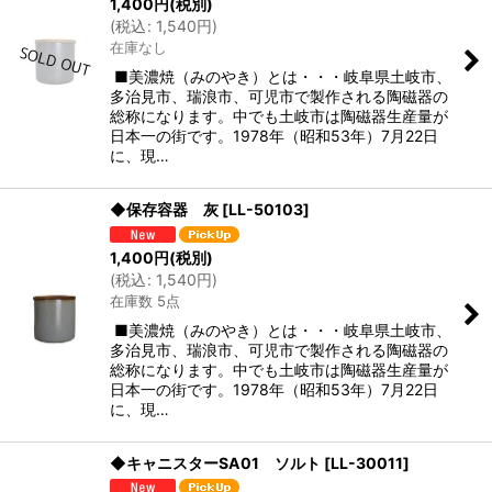
1,400
円
(税別)
(
税込
:
1,540
円
)
在庫なし
■美濃焼（みのやき）とは・・・岐阜県土岐市、
多治見市、瑞浪市、可児市で製作される陶磁器の
総称になります。中でも土岐市は陶磁器生産量が
日本一の街です。1978年（昭和53年）7月22日
に、現…
◆保存容器 灰
[
LL-50103
]
1,400
円
(税別)
(
税込
:
1,540
円
)
在庫数 5点
■美濃焼（みのやき）とは・・・岐阜県土岐市、
多治見市、瑞浪市、可児市で製作される陶磁器の
総称になります。中でも土岐市は陶磁器生産量が
日本一の街です。1978年（昭和53年）7月22日
に、現…
◆キャニスターSA01 ソルト
[
LL-30011
]